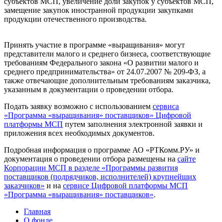
субъектов МСП, увеличение доли закупок у субъектов МСП,
замещение закупок иностранной продукции закупками
продукции отечественного производства.
Принять участие в программе «выращивания» могут
представители малого и среднего бизнеса, соответствующие
требованиям Федерального закона «О развитии малого и
среднего предпринимательства» от 24.07.2007 № 209-ФЗ, а
также отвечающие дополнительным требованиям заказчика,
указанным в документации о проведении отбора.
Подать заявку возможно с использованием
сервиса
«Программа «выращивания» поставщиков» Цифровой
платформы МСП
путем заполнения электронной заявки и
приложения всех необходимых документов.
Подробная информация о программе АО «РТКомм.РУ» и
документация о проведении отбора размещены на
сайте
Корпорации МСП в разделе «Программы развития
поставщиков (подрядчиков, исполнителей) крупнейших
заказчиков»
и на
сервисе Цифровой платформы МСП
«Программа «выращивания» поставщиков»
.
Главная
О фонде