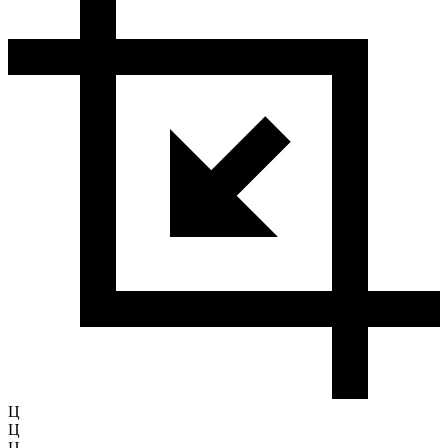
Ц
Ц
Ц