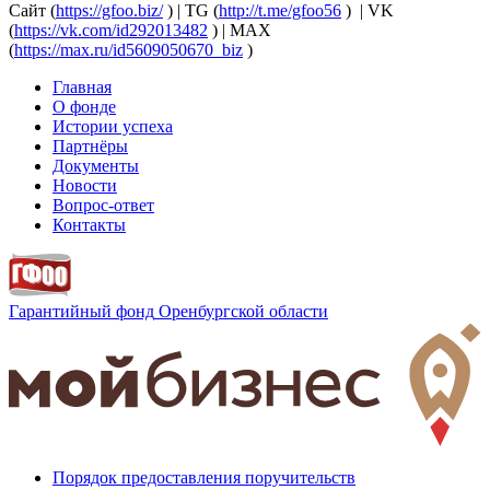
Сайт (
https://gfoo.biz/
) | TG (
http://t.me/gfoo56
) | VK
(
https://vk.com/id292013482
) | MAX
(
https://max.ru/id5609050670_biz
)
Главная
О фонде
Истории успеха
Партнёры
Документы
Новости
Вопрос-ответ
Контакты
Гарантийный фонд
Оренбургской области
Порядок предоставления поручительств