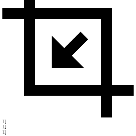
Ц
Ц
Ц