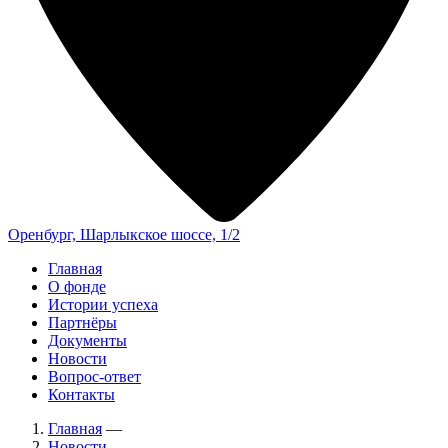
Оренбург, Шарлыкское шоссе, 1/2
Главная
О фонде
Истории успеха
Партнёры
Документы
Новости
Вопрос-ответ
Контакты
Главная
—
Новости
—