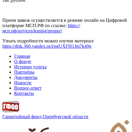
тыс.рублей.
Прием заявок осуществляется в режиме онлайн на Цифровой
платформе МСП.РФ по ссылке:
https
://
мсп.рф/
services
/
leasing
/
promo
//
Узнать подробности можно изучив материал:
https://disk.360.yandex.ru/i/ngUXFH1Jm7k49g
Главная
О фонде
Истории успеха
Партнёры
Документы
Новости
Вопрос-ответ
Контакты
Гарантийный фонд
Оренбургской области