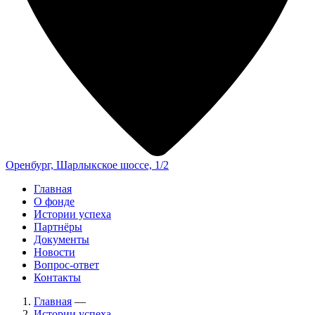
Оренбург, Шарлыкское шоссе, 1/2
Главная
О фонде
Истории успеха
Партнёры
Документы
Новости
Вопрос-ответ
Контакты
Главная
—
Истории успеха
—